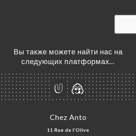
ЦА
ИРОВАТЬ
ЗАТЬ
ЕРЕЯ
ЫВЫ
НЮ
Вы также можете найти нас на
ЬСЯ С
следующих платформах…
Chez Anto
11 Rue de l'Olive