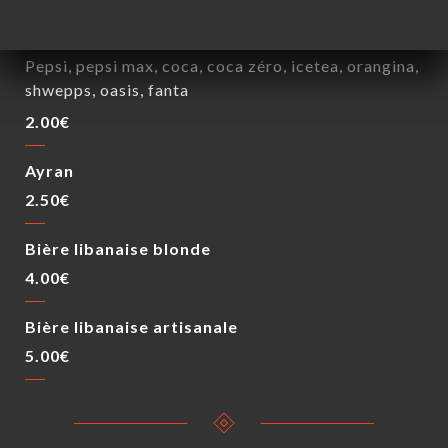
Sodas - 33cl
Pepsi, pepsi max, coca, coca zéro, icetea, orangina,
shwepps, oasis, fanta
2.00€
Ayran
2.50€
Bière libanaise blonde
4.00€
Bière libanaise artisanale
5.00€