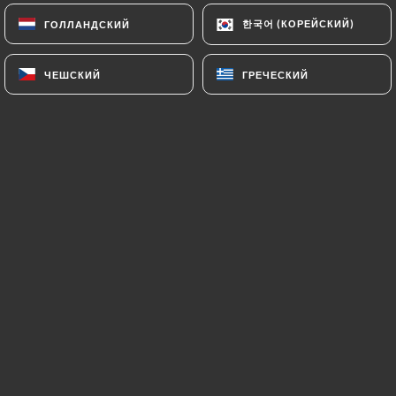
Chawarma bœuf
한국어 (КОРЕЙСКИЙ)
한국어 (КОРЕЙСКИЙ)
ГОЛЛАНДСКИЙ
ГОЛЛАНДСКИЙ
Hommos, moutabal, taboulé & accompagnement
au choix
ЧЕШСКИЙ
ЧЕШСКИЙ
ГРЕЧЕСКИЙ
ГРЕЧЕСКИЙ
16.90€
Chawarma mixte
Hommos, moutabal, taboulé & accompagnement
au choix
17.90€
Chiche taouk
Hommos, moutabal, taboulé & accompagnement
au choix
15.90€
Kafta