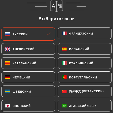
Végétarienne
Taboulé, Hommos, labné, falafel, fatayers,
sambousek fromages, 2 feuilles de vignes
Выберите язык:
Выберите язык:
14.90€
ФРАНЦУЗСКИЙ
ФРАНЦУЗСКИЙ
РУССКИЙ
РУССКИЙ
Dégustation
Taboulé, Hommos, moutabal, moussakaa, falafel,
Fatayers, sambousek viande
АНГЛИЙСКИЙ
АНГЛИЙСКИЙ
ИСПАНСКИЙ
ИСПАНСКИЙ
14.90€
КАТАЛАНСКИЙ
КАТАЛАНСКИЙ
ИТАЛЬЯНСКИЙ
ИТАЛЬЯНСКИЙ
Nos assiettes gourmandes
НЕМЕЦКИЙ
НЕМЕЦКИЙ
ПОРТУГАЛЬСКИЙ
ПОРТУГАЛЬСКИЙ
Chawarma Poulet
Hommos, moutabal, taboulé & accompagnement
简体中文 (КИТАЙСКИЙ)
简体中文 (КИТАЙСКИЙ)
ШВЕДСКИЙ
ШВЕДСКИЙ
au choix
15.90€
ЯПОНСКИЙ
ЯПОНСКИЙ
АРАБСКИЙ ЯЗЫК
АРАБСКИЙ ЯЗЫК