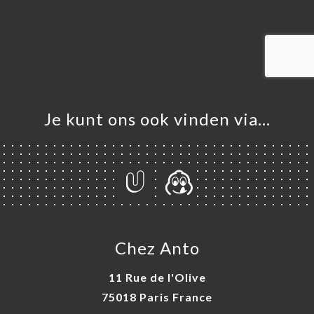
ME
VEREN
ELLEN
ERIJ
IEW
NU
Je kunt ons ook vinden via…
TACT
Chez Anto
11 Rue de l'Olive
75018 Paris France