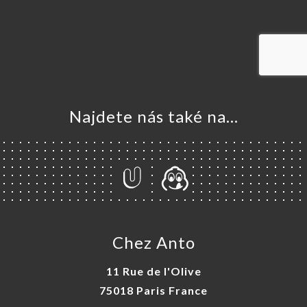
VOVAT
DNAT
ERIE
ENZE
ÍDKA
Najdete nás také na...
TAKT
Chez Anto
11 Rue de l'Olive
75018 Paris France