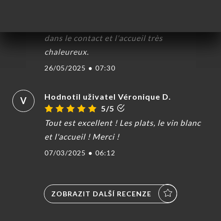
H
5/5
Excellent dans l'assiette, bien garnie et
dans le contact et l'accueil très
chaleureux.
MŮ
26/05/2025
•
07:30
VOVAT
DNAT
Hodnotil uživatel Véronique D.
V
5/5
ERIE
Tout est excellent ! Les plats, le vin blanc
ENZE
et l'accueil ! Merci !
ÍDKA
07/03/2025
•
06:12
TAKT
ZOBRAZIT DALŠÍ RECENZE