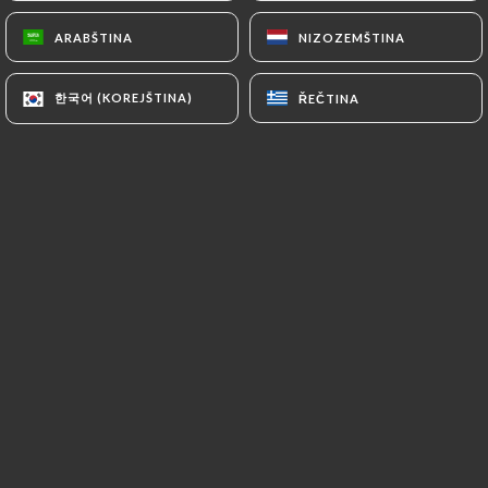
ARABŠTINA
ARABŠTINA
NIZOZEMŠTINA
NIZOZEMŠTINA
CS
NABÍDKA
한국어 (KOREJŠTINA)
한국어 (KOREJŠTINA)
ŘEČTINA
ŘEČTINA
/
DOMŮ
RECENZE
Recenze
4 recenze společnosti Uniiti
5 / 5
100% skutečné, ověřené recenze.