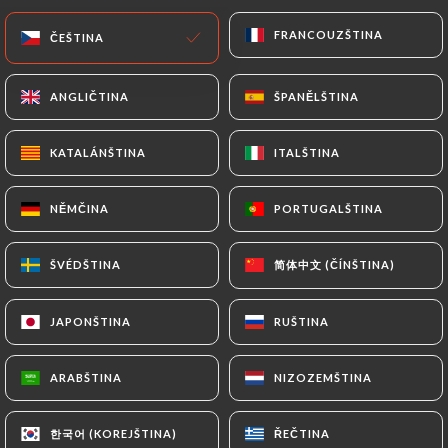
FRANCOUZŠTINA
FRANCOUZŠTINA
CS
NABÍDKA
ČEŠTINA
ČEŠTINA
ANGLIČTINA
ANGLIČTINA
ŠPANĚLŠTINA
ŠPANĚLŠTINA
KATALÁNŠTINA
KATALÁNŠTINA
ITALŠTINA
ITALŠTINA
/
DOMŮ
KONTAKT
NĚMČINA
NĚMČINA
PORTUGALŠTINA
PORTUGALŠTINA
Kontakt
简体中文 (ČÍNŠTINA)
简体中文 (ČÍNŠTINA)
ŠVÉDŠTINA
ŠVÉDŠTINA
JAPONŠTINA
JAPONŠTINA
RUŠTINA
RUŠTINA
ARABŠTINA
ARABŠTINA
NIZOZEMŠTINA
NIZOZEMŠTINA
Chez Anto
한국어 (KOREJŠTINA)
한국어 (KOREJŠTINA)
ŘEČTINA
ŘEČTINA