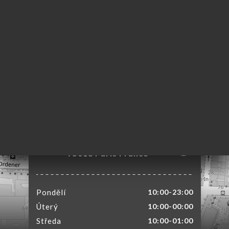
MŮ
VOVAT
DNAT
ERIE
ENZE
ÍDKA
TAKT
11 Rue de l'Olive
75018 Paris France
Pondělí
10:00-23:00
Úterý
10:00-00:00
Středa
10:00-01:00