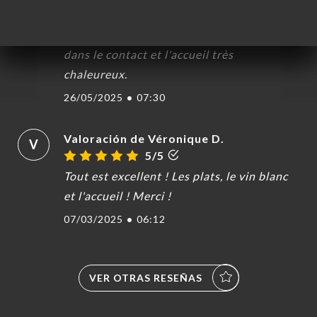
H
5/5
Excellent dans l'assiette, bien garnie et
dans le contact et l'accueil très
chaleureux.
CIO
26/05/2025
•
07:30
ERVA
IDO
Valoración de Véronique D.
V
5/5
ERÍA
Tout est excellent ! Les plats, le vin blanc
EÑA
et l'accueil ! Merci !
NÚ
07/03/2025
•
06:12
ACTO
VER OTRAS RESEÑAS