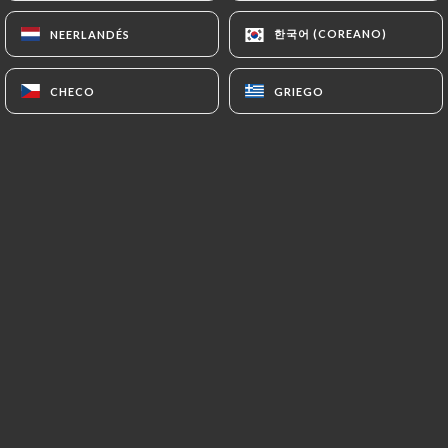
한국어 (COREANO)
한국어 (COREANO)
NEERLANDÉS
NEERLANDÉS
ES
MENÚ
CHECO
CHECO
GRIEGO
GRIEGO
/
INICIO
RESEÑAS
Reseñas
4 Reseñas sobre Uniiti
5 / 5
Marinella