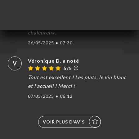
H
5/5
Excellent dans l'assiette, bien garnie et
dans le contact et l'accueil très
chaleureux.
26/05/2025
•
07:30
UEIL
RVER
Véronique D. a noté
V
ANDER
5/5
ERIE
Tout est excellent ! Les plats, le vin blanc
IS
et l'accueil ! Merci !
RTE
07/03/2025
•
06:12
TACT
VOIR PLUS D’AVIS