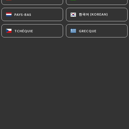
FR
MENU
한국어 (KOREAN)
한국어 (KOREAN)
PAYS-BAS
PAYS-BAS
TCHÉQUIE
TCHÉQUIE
GRECQUE
GRECQUE
/
ACCUEIL
LES AVIS
Les Avis
4 avis sur Uniiti
5 / 5
100% vrais avis, vérifiés.