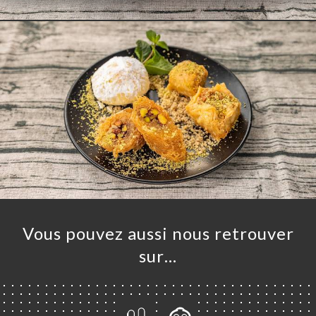
UEIL
RVER
ANDER
ERIE
IS
RTE
TACT
Vous pouvez aussi nous retrouver
sur…