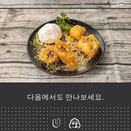
약
기
문
기
러
뷰
뉴
락
다음에서도 만나보세요.