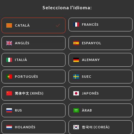
Tancat - Obre a les :hora
Selecciona l’idioma:
Selecciona l’idioma:
FRANCÈS
FRANCÈS
CATALÀ
CATALÀ
ANGLÈS
ANGLÈS
ESPANYOL
ESPANYOL
Chez Anto
ITALIÀ
ITALIÀ
ALEMANY
ALEMANY
4 RESSENYA
PORTUGUÈS
PORTUGUÈS
SUEC
SUEC
RESTAURANT LIBANAIS
11 Rue De L'Olive
简体中文 (XINÈS)
简体中文 (XINÈS)
JAPONÈS
JAPONÈS
75018 Paris France
RUS
RUS
ÀRAB
ÀRAB
한국어 (COREÀ)
한국어 (COREÀ)
HOLANDÈS
HOLANDÈS
Qui som?