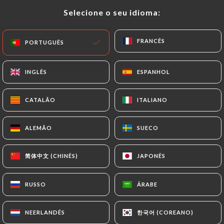
Fechado - Abre às 10:00
Selecione o seu idioma:
Selecione o seu idioma:
FRANCÊS
FRANCÊS
PORTUGUÊS
PORTUGUÊS
INGLÊS
INGLÊS
ESPANHOL
ESPANHOL
Chez Anto
CATALÃO
CATALÃO
ITALIANO
ITALIANO
4 AVALIAÇÃO
ALEMÃO
ALEMÃO
SUECO
SUECO
RESTAURANT LIBANAIS
11 Rue De L'Olive
简体中文 (CHINÊS)
简体中文 (CHINÊS)
JAPONÊS
JAPONÊS
75018 Paris France
RUSSO
RUSSO
ÁRABE
ÁRABE
한국어 (COREANO)
한국어 (COREANO)
NEERLANDÊS
NEERLANDÊS
Quem somos?